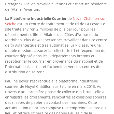
Bretagne). Elle vit, travaille à Rennes et est artiste résidente
de l’Atelier Vivarium.
La Plateforme Industrielle Courrier
de
Noyal-Châtillon-sur-
Seiche
est un centre de traitement et de tri de La Poste. Le
site traite environ 2 millions de plis par jour pour les
départements d’Ille-et-Vilaine, des Côtes d’Armor et du
Morbihan. Plus de 400 personnes travaillent dans ce centre
de tri gigantesque et très automatisé. La PIC assure une
double mission : assurer la collecte, le tri et l’expédition du
courrier déposé dans les 3 départements bretons et
réceptionner le courrier en provenance du national et de
l’international, le trier et l’acheminer vers les centres de
distribution de sa zone.
Pauline Boyer s’est rendue à la plateforme industrielle
courrier de Noyal-Châtillon-sur-Seiche en mars 2013. Au
travers d’une première phase de collecte des bruits, elle a
enregistré les croisements, rencontres et collisions sonores
des masses de papier au contact des machines. Cette
accumulation de bruits compose une empreinte sonore du
lieu, et retrace l’itinéraire des papiers au sein de la