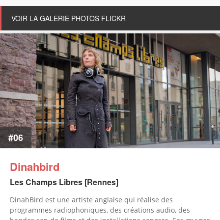
DÉCOUVREZ D'AUTRES CARTES SONORES
VOIR LA GALERIE PHOTOS FLICKR
#06
Dinahbird
Les Champs Libres [Rennes]
DinahBird est une artiste anglaise qui réalise des
programmes radiophoniques, des créations audio, des