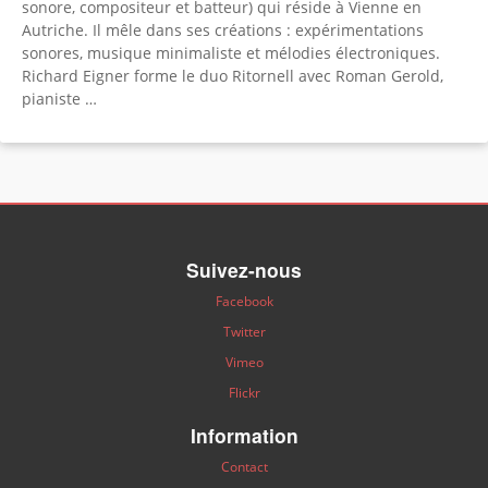
sonore, compositeur et batteur) qui réside à Vienne en
Autriche. Il mêle dans ses créations : expérimentations
sonores, musique minimaliste et mélodies électroniques.
Richard Eigner forme le duo Ritornell avec Roman Gerold,
pianiste …
Suivez-nous
Facebook
Twitter
Vimeo
Flickr
Information
Contact