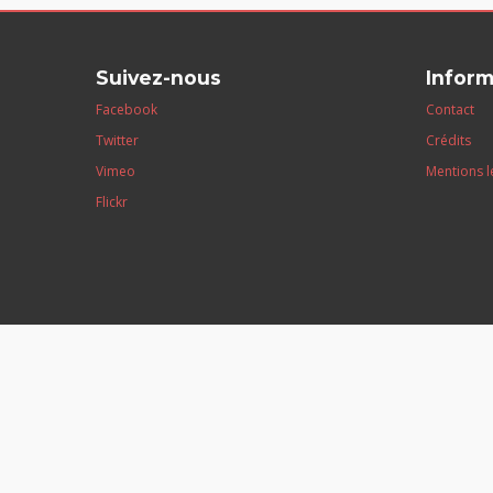
Suivez-nous
Inform
Facebook
Contact
Twitter
Crédits
Vimeo
Mentions l
Flickr