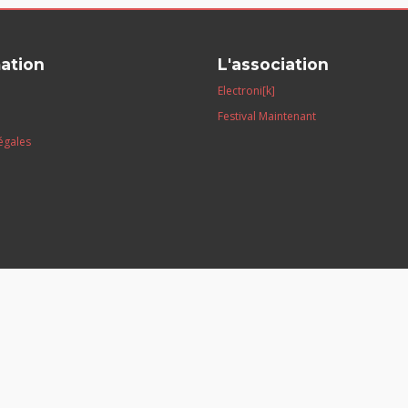
ation
L'association
Electroni[k]
Festival Maintenant
égales