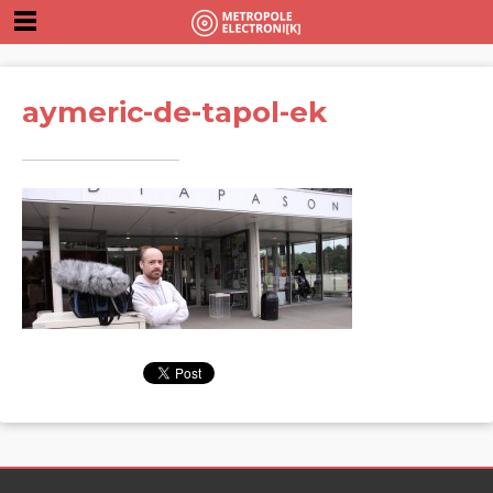
aymeric-de-tapol-ek