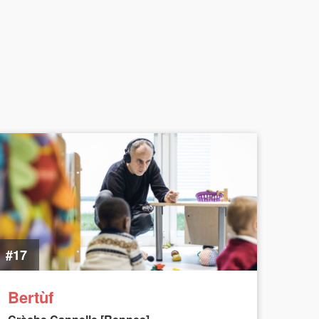
#17
Bertùf