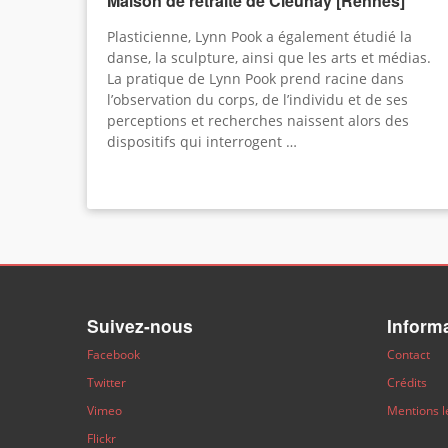
Maison de retraite de Cleunay [Rennes]
Plasticienne, Lynn Pook a également étudié la
danse, la sculpture, ainsi que les arts et médias.
La pratique de Lynn Pook prend racine dans
l’observation du corps, de l’individu et de ses
perceptions et recherches naissent alors des
dispositifs qui interrogent …
Suivez-nous
Inform
Facebook
Contact
Twitter
Crédits
Vimeo
Mentions l
Flickr