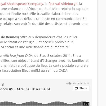
oyal Shakespeare Company
, le
festival Aldeburgh
, la
 une enfance en Afrique du Sud, Mira rejoint la capitale
e et l’indie rock. Elle travaille d’abord dans des
le occupe à ses débuts un poste en communication. En
 y refaire son entrée du côté des artistes et devenir une
e de Rennes)
offre aux demandeurs d’asile un lieu
ir le statut de réfugié. Cet accueil prévoit leur
ivi social et une aide financière alimentaire.
ée
with love from CADA
, du 3 au 8 octobre 2011. Elle a
illies, son objectif étant d’échanger avec les familles et
s une histoire poétique du lieu. La carte postale sonore a
 l’association Electroni[k] au sein du CADA.