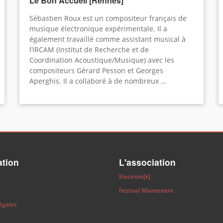
Le Bon Accueil [Rennes]
Sébastien Roux est un compositeur français de
musique électronique expérimentale. Il a
également travaillé comme assistant musical à
l’IRCAM (Institut de Recherche et de
Coordination Acoustique/Musique) avec les
compositeurs Gérard Pesson et Georges
Aperghis. Il a collaboré à de nombreux …
ation
L'association
Electroni[k]
Festival Maintenant
égales