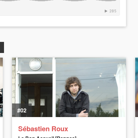
#02
Sébastien Roux